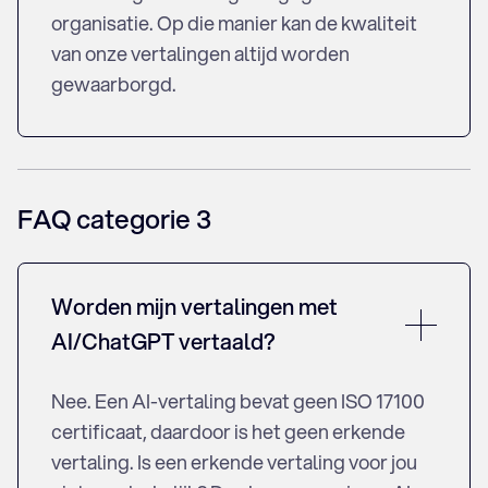
organisatie. Op die manier kan de kwaliteit
van onze vertalingen altijd worden
AI-vertalingen
Jaarpakket aan vertalingen
gewaarborgd.
Advertentie Vertalen
Algemene voorwaarden vertalen
App laten vertalen
Gebruikers handleiding vertalen
FAQ categorie 3
Boek vertalen
Brochure vertalen
Arbeids contracten vertalen
Catalogus vertalen
Worden mijn vertalingen met
AVG vertalen
AI/ChatGPT vertaald?
Handleidingen vertalen
CV vertalen
Nee. Een AI-vertaling bevat geen ISO 17100
Certificaat vertalen
certificaat, daardoor is het geen erkende
Processtukken vertalen
vertaling. Is een erkende vertaling voor jou
ICT vertaling