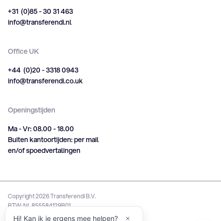
+31 (0)85 - 30 31 463
info@transferendi.nl
Office UK
+44 (0)20 - 3318 0943
info@transferendi.co.uk
Openingstijden
Ma - Vr: 08.00 - 18.00
Buiten kantoortijden: per mail
en/of spoedvertalingen
Copyright
2026
Transferendi B.V.
BTW: NL 855584129B01
Hi! Kan ik je ergens mee helpen?