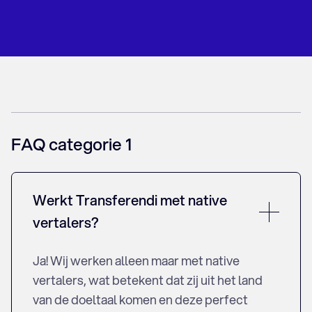
Grieks vertaalbureau
Hebreeuws vertaalbureau
Hongaars vertaalbureau
Indonesisch vertaalbureau
Italiaans vertaalbureau
Japans vertaalbureau
Kazachs vertaalbureau
Koreaans vertaalbureau
FAQ categorie 1
Kroatisch vertaalbureau
Lets vertaalbureau
Litouws vertaalbureau
Werkt Transferendi met native
Nederlands vertaalbureau
vertalers?
Noors vertaalbureau
Oekraiens vertaalbureau
Pools vertaalbureau
Ja! Wij werken alleen maar met native
Portugees vertaalbureau
vertalers, wat betekent dat zij uit het land
Roemeens vertaalbureau
van de doeltaal komen en deze perfect
Russisch vertaalbureau