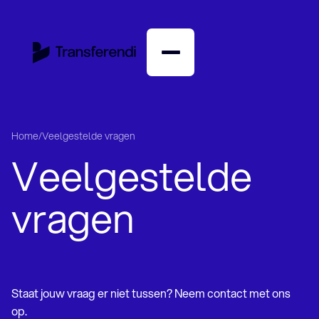
English
Nederlands
Home
/
Veelgestelde vragen
Veelgestelde
Amerikaans vertaalbureau
Arabisch vertaalbureau
Bulgaars vertaalbureau
vragen
Chinees vertaalbureau
Deens vertaalbureau
Duits vertaalbureau
Engels vertaalbureau
Farsi vertaalbureau
Staat jouw vraag er niet tussen? Neem contact met ons
Fins vertaalbureau
op.
Frans vertaalbureau