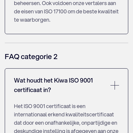
beheersen. Ook voldoen onze vertalers aan
Sloveens vertaalbureau
de eisen van ISO 17100 om de beste kwaliteit
Spaans vertaalbureau
te waarborgen.
Thais vertaalbureau
Tigrinya vertaalbureau
Tsjechisch vertaalbureau
Turks vertaalbureau
Vietnamees vertaalbureau
FAQ categorie 2
Zweeds vertaalbureau
Wat houdt het Kiwa ISO 9001
Juridisch vertaalbureau
certificaat in?
Technisch vertaalbureau
Commercieel vertaalbureau
Het ISO 9001 certificaat is een
Algemeen vertaalbureau
internationaal erkend kwaliteitscertificaat
HR- en uitzendbureaus
dat door een onafhankelijke, onpartijdige en
deskundige instelling is afgegeven aan onze