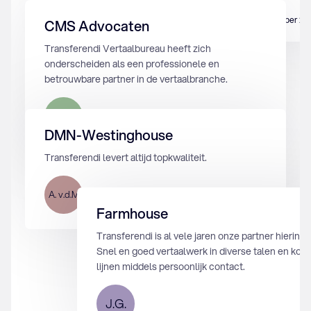
M.K.
2 september 20
CMS Advocaten
Transferendi Vertaalbureau heeft zich
onderscheiden als een professionele en
betrouwbare partner in de vertaalbranche.
M.K.
17 februari 2024
DMN-Westinghouse
Transferendi levert altijd topkwaliteit.
A. v.d.M
12 augustus 2024
Farmhouse
Transferendi is al vele jaren onze partner hierin.
Snel en goed vertaalwerk in diverse talen en kort
lijnen middels persoonlijk contact.
J.G.