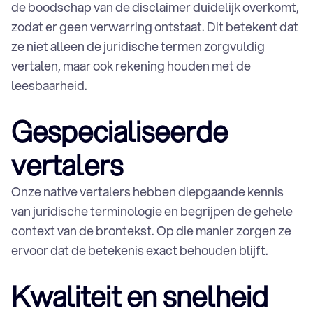
de boodschap van de disclaimer duidelijk overkomt,
zodat er geen verwarring ontstaat. Dit betekent dat
AI-vertalingen
ze niet alleen de juridische termen zorgvuldig
Jaarpakket aan vertalingen
vertalen, maar ook rekening houden met de
Advertentie Vertalen
leesbaarheid.
Algemene voorwaarden vertalen
App laten vertalen
Gespecialiseerde
Gebruikers handleiding vertalen
Boek vertalen
vertalers
Brochure vertalen
Arbeids contracten vertalen
Onze native vertalers hebben diepgaande kennis
Catalogus vertalen
AVG vertalen
van juridische terminologie en begrijpen de gehele
Handleidingen vertalen
context van de brontekst. Op die manier zorgen ze
CV vertalen
ervoor dat de betekenis exact behouden blijft.
Certificaat vertalen
Processtukken vertalen
Kwaliteit en snelheid
ICT vertaling