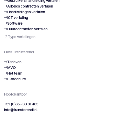
Gebruikers handleiding vertalen
Arbeids contracten vertalen
Handleidingen vertalen
ICT vertaling
Software
Huurcontracten vertalen
Type vertalingen
Over Transferendi
Tarieven
MVO
Het team
E-brochure
Hoofdkantoor
+31 (0)85 - 30 31 463
info@transferendi.nl