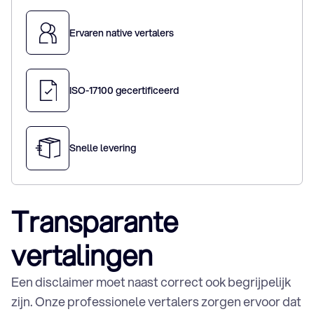
Sloveens vertaalbureau
Spaans vertaalbureau
Ervaren native vertalers
Thais vertaalbureau
Tigrinya vertaalbureau
Tsjechisch vertaalbureau
ISO-17100 gecertificeerd
Turks vertaalbureau
Vietnamees vertaalbureau
Zweeds vertaalbureau
Snelle levering
Juridisch vertaalbureau
Transparante
Technisch vertaalbureau
vertalingen
Commercieel vertaalbureau
Algemeen vertaalbureau
HR- en uitzendbureaus
Een disclaimer moet naast correct ook begrijpelijk
zijn. Onze professionele vertalers zorgen ervoor dat