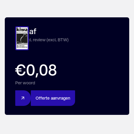
Vanaf
Prijs incl. review (excl. BTW)
€0,08
Per woord
O
f
f
e
r
t
e
a
a
n
v
r
a
g
e
n