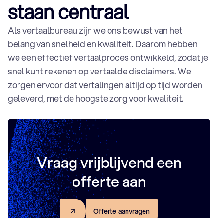
Document vertalen
staan centraal
Software
Financiële vertaling
Als vertaalbureau zijn we ons bewust van het
Disclaimer vertalen
belang van snelheid en kwaliteit. Daarom hebben
Folder vertalen
we een effectief vertaalproces ontwikkeld, zodat je
Huurcontracten vertalen
snel kunt rekenen op vertaalde disclaimers. We
Jaarverslag vertalen
zorgen ervoor dat vertalingen altijd op tijd worden
Blog vertalen
geleverd, met de hoogste zorg voor kwaliteit.
Persbericht vertalen
SEO vertaling
Webshop vertalen
Website vertalen
Vraag vrijblijvend een
offerte aan
O
f
f
e
r
t
e
a
a
n
v
r
a
g
e
n