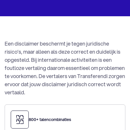
Grieks vertaalbureau
Hebreeuws vertaalbureau
Hongaars vertaalbureau
Indonesisch vertaalbureau
Italiaans vertaalbureau
Japans vertaalbureau
Een disclaimer beschermt je tegen juridische
Kazachs vertaalbureau
risico’s, maar alleen als deze correct en duidelijk is
Koreaans vertaalbureau
opgesteld. Bij internationale activiteiten is een
Kroatisch vertaalbureau
foutloze vertaling daarom essentieel om problemen
Lets vertaalbureau
te voorkomen. De vertalers van Transferendi zorgen
Litouws vertaalbureau
ervoor dat jouw disclaimer juridisch correct wordt
Nederlands vertaalbureau
vertaald.
Noors vertaalbureau
Oekraiens vertaalbureau
Pools vertaalbureau
Portugees vertaalbureau
800+ talencombinaties
Roemeens vertaalbureau
Russisch vertaalbureau