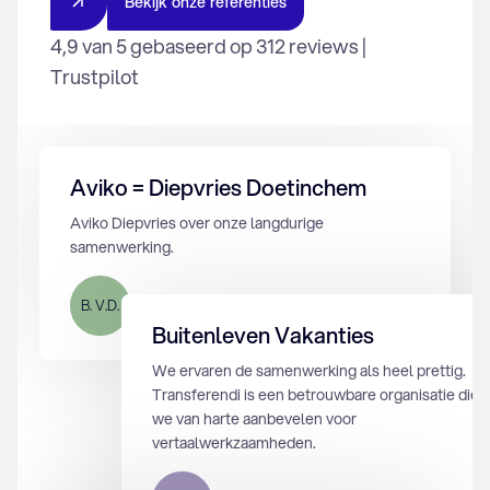
B
e
k
i
j
k
o
n
z
e
r
e
f
e
r
e
n
t
i
e
s
4,9 van 5 gebaseerd op 312 reviews |
Trustpilot
Aviko = Diepvries Doetinchem
Aviko Diepvries over onze langdurige
samenwerking.
B. V.D.
12 augustus 2024
Buitenleven Vakanties
We ervaren de samenwerking als heel prettig.
Transferendi is een betrouwbare organisatie die
we van harte aanbevelen voor
vertaalwerkzaamheden.